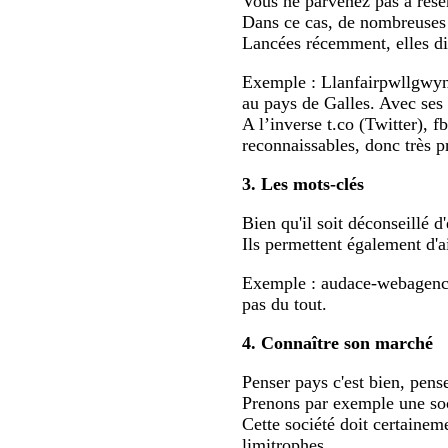
Vous ne parvenez pas à rése
Dans ce cas, de nombreuses 
Lancées récemment, elles dis
Exemple : Llanfairpwllgwyng
au pays de Galles. Avec ses 5
A l’inverse t.co (Twitter),
reconnaissables, donc très pr
3. Les mots-clés
Bien qu'il soit déconseillé d
Ils permettent également d'ai
Exemple : audace-webagency
pas du tout.
4. Connaître son marché
Penser pays c'est bien, pens
Prenons par exemple une soc
Cette société doit certainem
limitrophes.