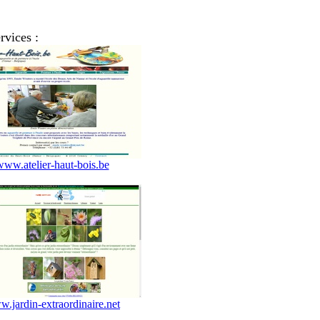
rvices :
www.atelier-haut-bois.be
.jardin-extraordinaire.net