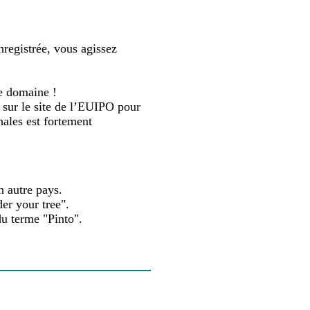
registrée, vous agissez
e domaine !
e sur le site de l’EUIPO pour
ales est fortement
n autre pays.
er your tree".
du terme "Pinto".