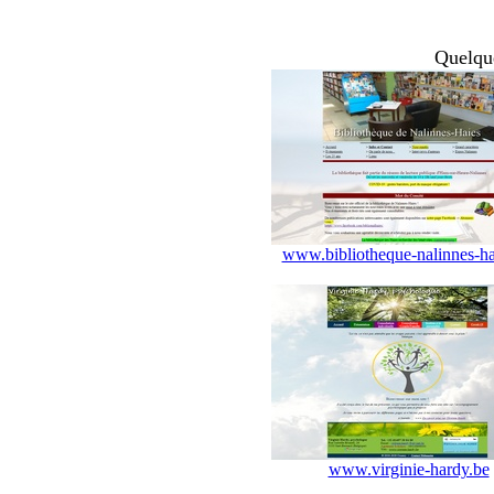
Quelque
www.bibliotheque-nalinnes-ha
www.virginie-hardy.be