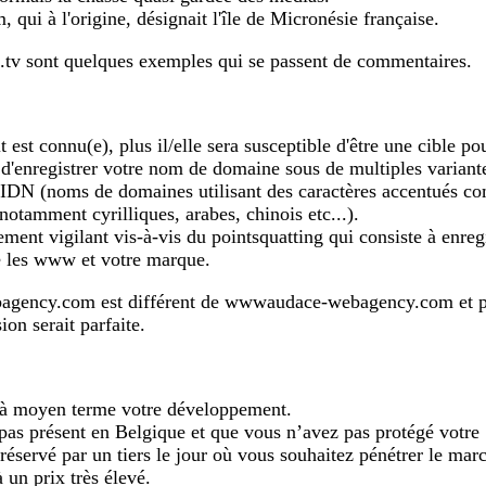
 qui à l'origine, désignait l'île de Micronésie française.
.tv sont quelques exemples qui se passent de commentaires.
est connu(e), plus il/elle sera susceptible d'être une cible po
d'enregistrer votre nom de domaine sous de multiples variantes
s IDN (noms de domaines utilisant des caractères accentués c
 notamment cyrilliques, arabes, chinois etc...).
ment vigilant vis-à-vis du pointsquatting qui consiste à enre
re les www et votre marque.
gency.com est différent de wwwaudace-webagency.com et po
ion serait parfaite.
r à moyen terme votre développement.
pas présent en Belgique et que vous n’avez pas protégé votre 
éservé par un tiers le jour où vous souhaitez pénétrer le mar
 un prix très élevé.