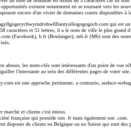
rver un nom de domaine en moins de 5 caractères car ils sont
opportunités existent notamment en se tournant vers les nouv
posent encore d'un vivier de domaines courts disponibles à la
yllgogerychwyrndrobwllllantysiliogogogoch.com qui est un vi
8 caractères et 51 lettres, il a le nom de ville le plus grand 
 fb.com (Facebook), b.fr (Boulanger), m6.fr (M6) sont des no
isés.
'en abuser, les mots-clés sont intéressants d'un point de vue r
guiller l'internaute au sein des différentes pages de votre site.
.com est une approche pertinente, a contrario, audace-webag
er marché et clients c'est mieux.
iété française qui possède son .fr mais également son .com.
ent disposer de clients en Belgique ou en Suisse qui sont des