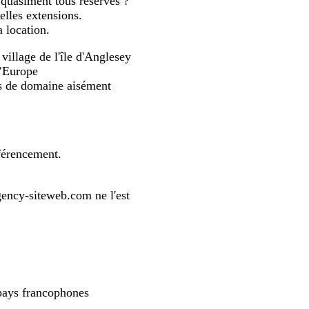
 quasiment tous réservés ?
elles extensions.
 location.
llage de l'île d'Anglesey
d’Europe
ms de domaine aisément
éférencement.
ency-siteweb.com ne l'est
 pays francophones