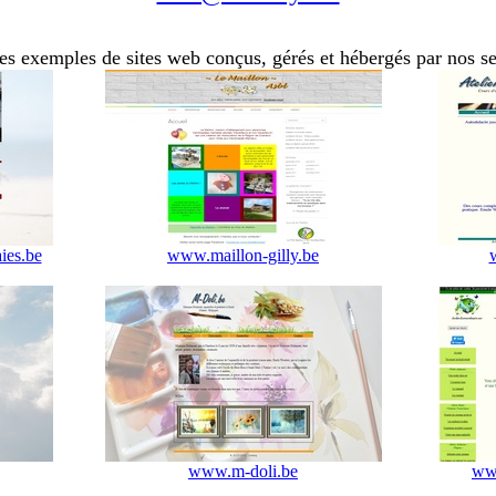
s exemples de sites web conçus, gérés et hébergés par nos se
ies.be
www.maillon-gilly.be
www.m-doli.be
www