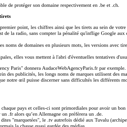
able de protéger son domaine respectivement en .be et .ch.
tirets
 premier point, les chiffres ainsi que les tirets au sein de vo
est de la radio, sans compter la pénalité qu'inflige Google au
es noms de domaines en plusieurs mots, les versions avec tire
pales, elles vous mettent à l'abri d'éventuelles tentatives d'u
ncy Paris" donnera AudaceWebAgencyParis.fr par exemple.
ein des publicités, les longs noms de marques utilisent des m
que notre œil puisse discerner sans difficultés les différents
r chaque pays et celles-ci sont primordiales pour avoir un bo
er un .fr alors qu’en Allemagne on préfèrera un .de.
s dites "marquetées", le .tv autrefois dédié aux Tuvalu (archip
sormais la chasse quasi gardée des médias.