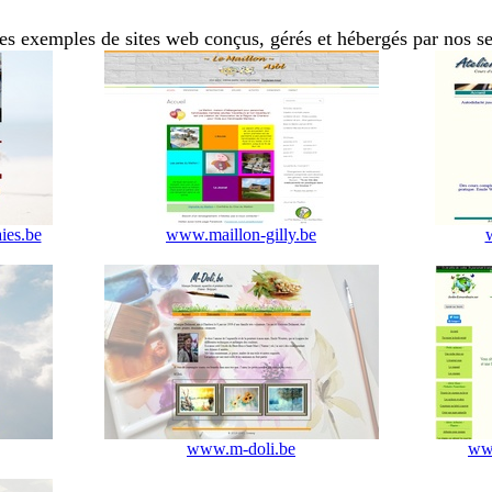
s exemples de sites web conçus, gérés et hébergés par nos se
ies.be
www.maillon-gilly.be
www.m-doli.be
www