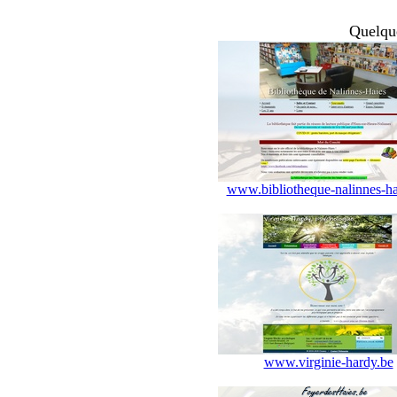
Quelque
www.bibliotheque-nalinnes-ha
www.virginie-hardy.be