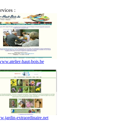
rvices :
www.atelier-haut-bois.be
.jardin-extraordinaire.net